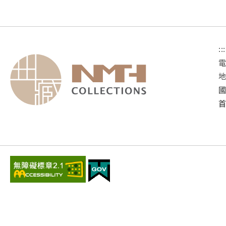
:::
國
首