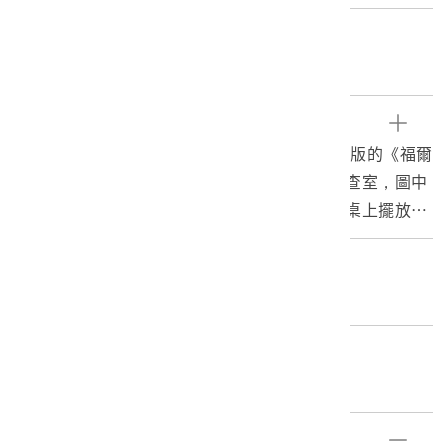
關鍵字
烏龍茶、茶業
文物描述
本物件收錄於臺灣總督府殖產局於1904年所出版的《福爾
摩沙烏龍茶》，這張圖所呈現的是一間製茶審查室，圖中
可見審查室內擺放著三張長型大桌，每一張長桌上擺放著
許多小杯子；桌子的後方站著三位身著西服的西方人、兩
位漢人，大桌前站著另外兩位漢人，正在進行貿易出口
編目者
前，茶葉品質的鑑定。圖中最右邊的漢人正以小秤盤稱量
委託編目-社團法人臺灣歷史學會02
各式茶葉，然後將一定份量的茶葉放入桌上的小杯中，在
桌上還可以看到沙漏，用以控制每一杯茶葉所浸泡的時
編目日期
間。第二位則正拿著紙筆在做紀錄；第三位則提著茶壺，
2019/05/28
將熱水倒入每一個小杯中。最左邊的一位或許因地位較
高，並沒有參與勞務。茶的鑑定關係茶價，故需經驗豐富
部件清單