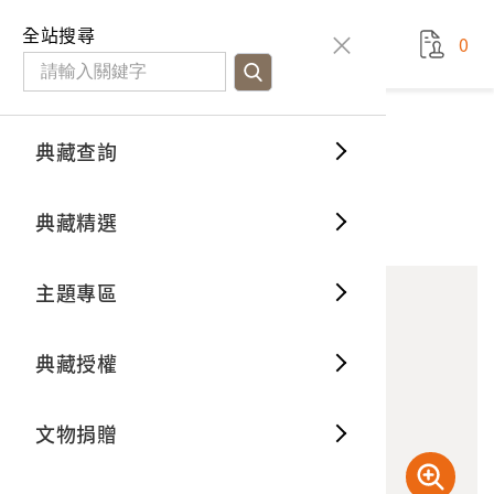
國立臺灣歷史博物館
查
全站搜尋
0
藏品檢
特色館
臺灣與
空間篇
申請說
捐贈流
Open D
典藏概
典藏查詢
藏品資料
典藏查詢
分類瀏
重要古
看得見
時間篇
操作指
我要捐
3D數位
典藏制
製茶審查室
典藏精選
10
意見回饋
加入蒐藏
一般古
藏品故
人間篇
開始申
常見問
電子書
文物典
主題專區
世界記
影音專
案件進
典藏網
保存維
典藏授權
熱門藏
常見問
典藏空
文物捐贈
典藏專