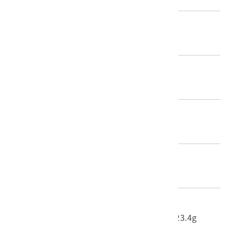
推測年份
1904～1904
創作者/製造者
臺灣總督府殖產局
產地源始/製造地
臺北
材質
紙質
尺寸/重量
長度(X軸):27cm 寬度(Y軸):21.1cm 重量:323.4g