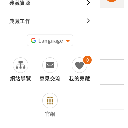
典藏資源
典藏出
典藏工作
申請授權
Language
文物名稱
製茶審查室
0
登錄號
2003.014.0096.0017
網站導覽
意見交流
我的蒐藏
類別
圖書文獻類 > 書籍 > 產業
官網
歷史分期
1895-1912（日本時代-明治時期）