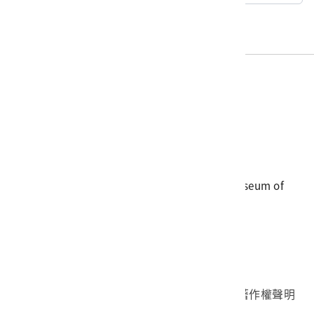
電話
06-3568889
傳真
06-3564981
地址
709025 臺南市安南區長和路一段250號
國立臺灣歷史博物館 著作權所有 © National Museum of
Taiwan History. All Rights reserved.
首頁於2023年12月更版
國立臺灣歷史博物館 Facebook 粉絲頁
國立臺灣歷史博物館 IG
國立臺灣歷史博物館 YouTube 頻道
問卷調查
個資保護
網路著作權聲明
隱私權宣告
網路安全政策