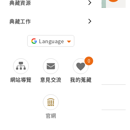
典藏資源
典藏出
典藏工作
申請授權
圖片授權聲明：
Language
0
文物名稱
白色美莉白凸粉
網站導覽
意見交流
我的蒐藏
登錄號
2003.008.0186
官網
類別
器物類 > 生活衣飾與用品 > 衣裳帽履