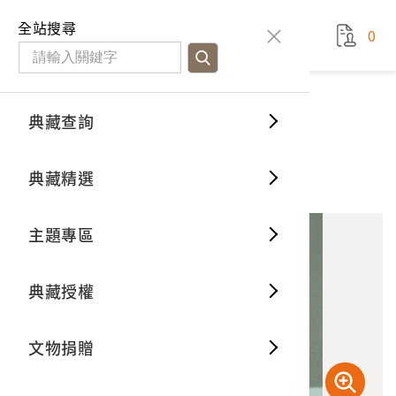
國立臺灣歷史博物館
查
全站搜尋
0
藏品檢
特色館
臺灣與
空間篇
申請說
捐贈流
Open D
典藏概
典藏查詢
藏品資料
典藏查詢
分類瀏
重要古
看得見
時間篇
操作指
我要捐
3D數位
典藏制
白色美莉白凸粉
典藏精選
10
意見回饋
加入蒐藏
一般古
藏品故
人間篇
開始申
常見問
電子書
文物典
主題專區
世界記
影音專
案件進
典藏網
保存維
典藏授權
熱門藏
常見問
典藏空
文物捐贈
典藏專