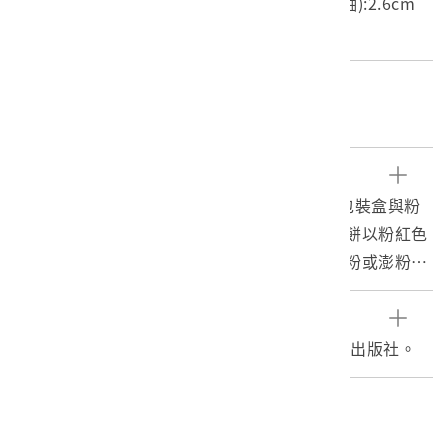
長度(X軸):4.7cm 寬度(Y軸):4.7cm 高度(Z軸):2.6cm
重量:31.4g
關鍵字
香粉、澎粉、七夕、挽面、化妝品
文物描述
美莉白凸粉為2部件組合而成之藏品，可分為包裝盒與粉
餅。包裝盒作表面印刷，上下端皆可開闔。粉餅以粉紅色
包裝紙包裹，呈圓形扁狀粉塊。白凸粉又稱香粉或澎粉，
全臺香粉製作生產以新竹為重鎮，自清光緒年間即有紀
錄，日治時期總督府大力推廣地方特產，使產量到達高
參考資料
峰，1950到1960年代為全盛時期，曾大量外銷日本與東
姜義鎮，1999。臺灣傳統老行業。臺北︰臺原出版社。
南亞等地。美香粉為傳統婦女之化妝品，也用於挽面，更
是農曆7月7號「七巧節」時祭拜織女的必需供品，此外於
編目者
白布鞋髒汙處直接以粉塊塗抹，可遮蓋髒汙以及黃化。由
委託編目-博典科技文化有限公司