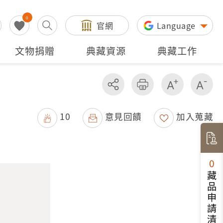
0
官網
Language
文物捐贈
典藏資源
典藏工作
分享
友善列印
增加字級
減
10
意見回饋
加入蒐藏
0
藏品申請清單