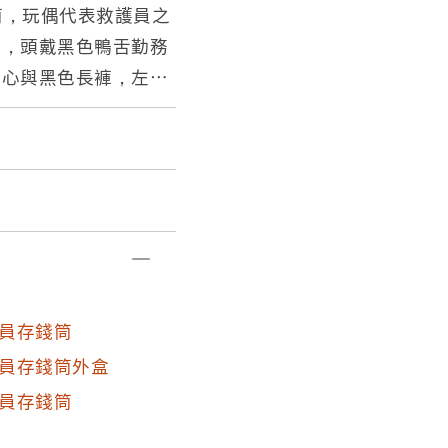
筒，玩偶代表救護員之
笑，頭戴黑色鴨舌勤務
背心與黑色長褲，左右
樣，脖子掛聽診器，手
黑色大頭鞋，腳前方有
頭頂，取出孔位於底
隊長時之蒐藏品，主要
員存錢筒
員存錢筒外盒
員存錢筒