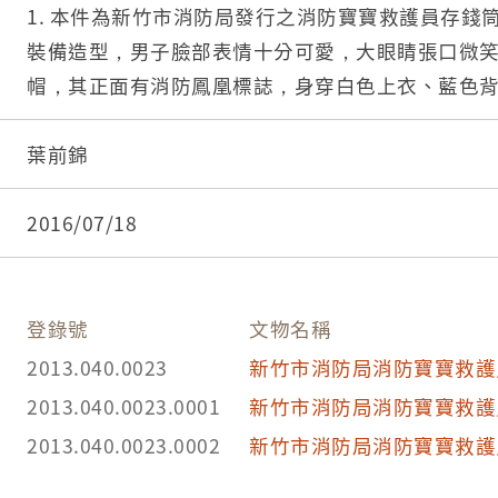
1. 本件為新竹市消防局發行之消防寶寶救護員存錢
裝備造型，男子臉部表情十分可愛，大眼睛張口微
帽，其正面有消防鳳凰標誌，身穿白色上衣、藍色
袖有臂章，背心背面有「EMT新竹市消防」白色字
戴白色手套，左手抱綠色氧氣瓶，右手握拳，腳穿
葉前錦
一紅色救護箱。公仔可作為撲滿使用，存錢孔位於
部。
2016/07/18
2. 本件為捐贈者吳泰男先生擔任臺南縣義消大隊總
用來餽贈友人。
登錄號
文物名稱
2013.040.0023
新竹市消防局消防寶寶救護
2013.040.0023.0001
新竹市消防局消防寶寶救護
2013.040.0023.0002
新竹市消防局消防寶寶救護