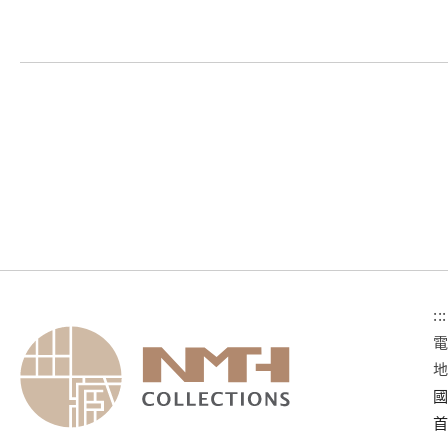
:::
國
首