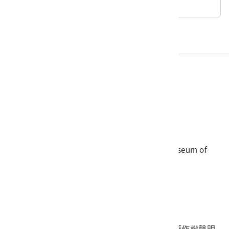
回典藏查詢
電話
06-3568889
傳真
06-3564981
地址
709025 臺南市安南區長和路一段250號
國立臺灣歷史博物館 著作權所有 © National Museum of
Taiwan History. All Rights reserved.
首頁於2023年12月更版
國立臺灣歷史博物館 Facebook 粉絲頁
國立臺灣歷史博物館 IG
國立臺灣歷史博物館 YouTube 頻道
問卷調查
個資保護
網路著作權聲明