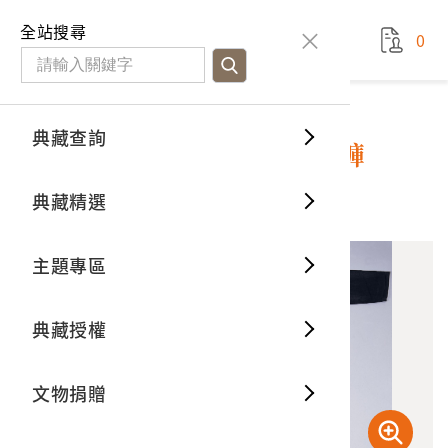
國立臺灣歷史博物館
查
全站搜尋
0
藏品檢
特色館
臺灣與
空間篇
申請說
捐贈流
Open D
典藏概
典藏查詢
藏品資料
典藏查詢
分類瀏
重要古
看得見
時間篇
操作指
我要捐
3D數位
典藏制
卑南族男子長袖短上衣及短褲
典藏精選
10
意見回饋
加入蒐藏
一般古
藏品故
人間篇
開始申
常見問
電子書
文物典
主題專區
世界記
影音專
案件進
典藏網
保存維
典藏授權
熱門藏
常見問
典藏空
文物捐贈
典藏專