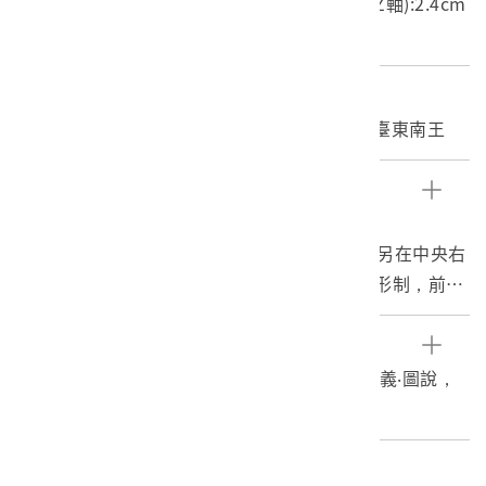
長度(X軸):140cm 寬度(Y軸):74.8cm 高度(Z軸):2.4cm
重量:381.6g
關鍵字
臺灣原住民、卑南族、Puyuma、男子服飾、臺東南王
文物描述
1. 卑南族男子長袖短上衣及短褲，共1組2件。
2. 上衣以黑棉布裁製成對襟帶小立領之上衣，另在中央右
側加縫一塊長方形布片，仿漢人上衣琵琶襟的形制，前襟
有五個扁圓形釦子及黑棉布紐帶即縫於布片上。本件色深
素雅，僅於立領施以深淺粉紅色刺繡圖紋，紋樣有菱形、
參考資料
三角形、八瓣花葉形、橫條形及十字形紋等。前襟中央、
李莎莉，1998。臺灣原住民衣飾文化─傳統‧意義‧圖說，
背面中央、及兩袖圈處施以包梗繡，而背面中央的兩側又
頁285-308。臺北：南天書局。
施以小十字繡紋。
3. 短褲外形呈長方形，正面觀之似裙，背面則可見褲管開
編目者