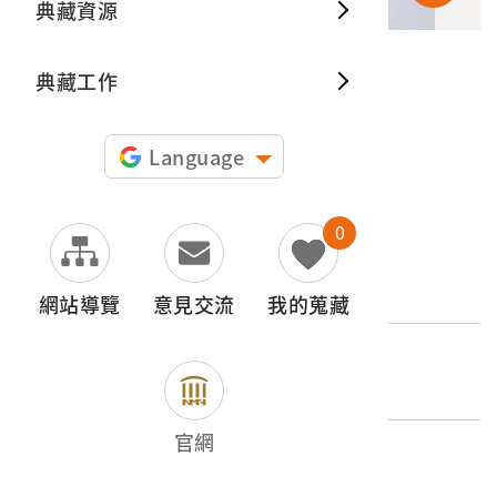
典藏資源
典藏出
典藏工作
申請授權
圖片授權聲明：
Language
0
文物名稱
卑南族男子長袖短上衣及短褲
網站導覽
意見交流
我的蒐藏
登錄號
2003.012.0048
官網
類別
器物類 > 生活衣飾與用品 > 衣裳帽履