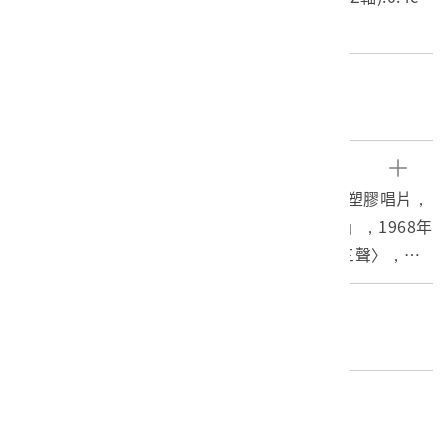
m 重量:203.5g
關鍵字
33轉、12吋、臺語流行歌、老歌翻唱、葉俊麟
文物描述
五龍唱片公司出品編號「WL-1006」的十二吋塑膠唱片，
標題為「林秀珠主唱臺灣歌謠歌唱集：嘆三聲」，1968年
7月出板，五龍管絃樂團伴奏。主打歌曲〈嘆三聲〉，另
外包括〈悲情月夜〉、〈送君出帆〉、〈賣面無賣身〉、
〈採茶〉、〈山地情歌〉。背面有〈水蓮花〉、〈空思
編目者
夢〉、〈煙花淚〉、〈我君仔喂〉、〈傷心的愛〉等等共
委託編目黃裕元
十首歌曲。林秀珠在1966年在雷達唱片灌錄〈三聲無奈〉
成名，也帶動很多關於民謠、老歌的製作，五龍唱片於19
編目日期
67年成立後，也特別為林秀珠製作這張老歌唱片，歌曲以
2012/01/16