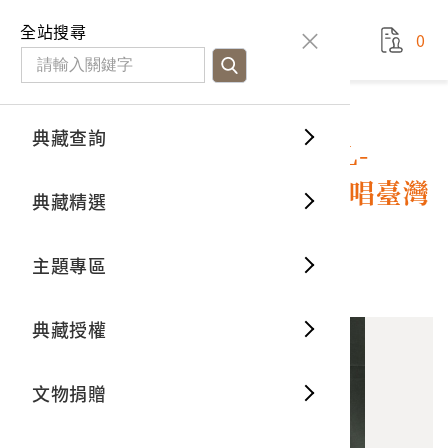
國立臺灣歷史博物館
查
全站搜尋
0
藏品檢
特色館
臺灣與
空間篇
申請說
捐贈流
Open D
典藏概
典藏查詢
藏品資料
典藏查詢
分類瀏
重要古
看得見
時間篇
操作指
我要捐
3D數位
典藏制
五龍唱片公司出品編號「WL-
1006」歌曲專輯《林秀珠主唱臺灣
典藏精選
一般古
藏品故
人間篇
開始申
常見問
電子書
文物典
歌謠歌唱集：嘆三聲》
主題專區
世界記
影音專
案件進
典藏網
保存維
10
意見回饋
加入蒐藏
典藏授權
熱門藏
常見問
典藏空
文物捐贈
典藏專