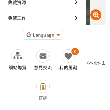
典藏資源
典藏出
典藏工作
Language
申請授權
0
文物名稱
五龍唱片公司出品編號「WL-1006」歌曲專輯《林秀珠主
網站導覽
意見交流
我的蒐藏
唱臺灣歌謠歌唱集：嘆三聲》
登錄號
2003.009.0702
官網
類別