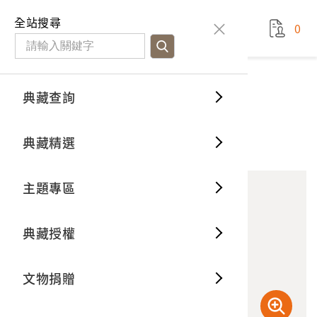
國立臺灣歷史博物館
查
全站搜尋
0
藏品檢
特色館
臺灣與
空間篇
申請說
捐贈流
Open D
典藏概
典藏查詢
藏品資料
典藏查詢
分類瀏
重要古
看得見
時間篇
操作指
我要捐
3D數位
典藏制
平埔繡手巾
典藏精選
10
意見回饋
加入蒐藏
一般古
藏品故
人間篇
開始申
常見問
電子書
文物典
主題專區
世界記
影音專
案件進
典藏網
保存維
典藏授權
熱門藏
常見問
典藏空
文物捐贈
典藏專