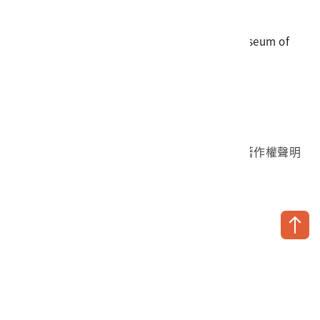
傳真
06-3564981
地址
709025 臺南市安南區長和路一段250號
國立臺灣歷史博物館 著作權所有 © National Museum of
Taiwan History. All Rights reserved.
首頁於2023年12月更版
國立臺灣歷史博物館 Facebook 粉絲頁
國立臺灣歷史博物館 IG
國立臺灣歷史博物館 YouTube 頻道
問卷調查
個資保護
網路著作權聲明
隱私權宣告
網路安全政策