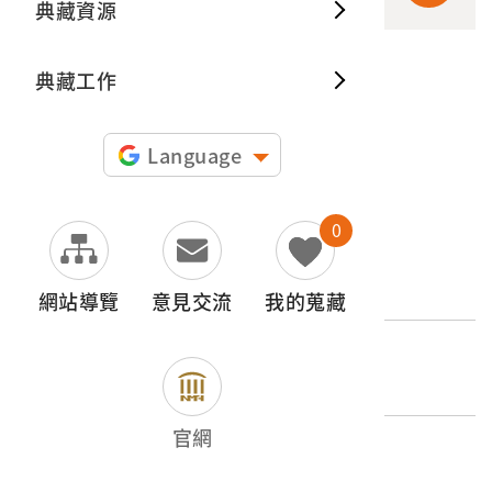
典藏資源
典藏出
典藏工作
申請授權
圖片授權聲明：
Language
0
文物名稱
平埔繡手巾
網站導覽
意見交流
我的蒐藏
登錄號
2003.008.0303
官網
類別
器物類 > 生活衣飾與用品 > 衣裳帽履