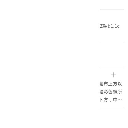
織品
尺寸/重量
長度(X軸):36.4cm 寬度(Y軸):36.1cm 高度(Z軸):1.1c
m 重量:35.1g
關鍵字
臺灣原住民族、平埔族、刺繡、苧麻
文物描述
本件藏品為平埔繡手巾。將一片正方形的苧麻織布上方以
黑色線繡滿各式各樣的幾何形刺繡圖案以及兩幅彩色線所
繡的寫實型圖案。圖案分布於布面的兩側邊及下方，中央
有較大留白，布面左、右兩側有山形紋的邊緣裝飾繡。細
觀刺繡圖案，以黑色線所繡的有八瓣花葉形紋、卍形紋、
編目者
曲折形紋、六角形紋、花形紋、寫實鳥紋、獸形紋以及各
委託編目-博典科技文化有限公司