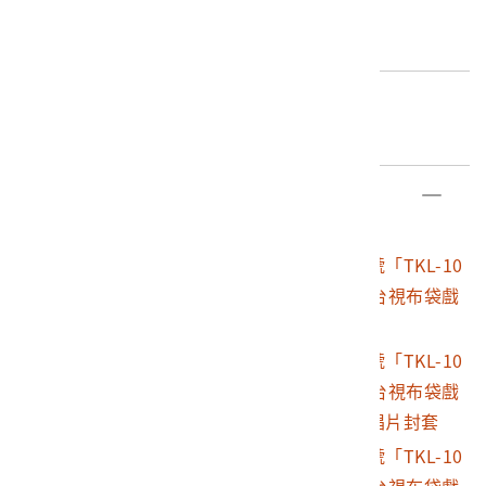
A面收錄歌曲〈可憐酒家女〉（西卿 ）、〈可恨的愛人〉
編目者
（黃俊雄）、〈少年進行曲〉（三小貓合唱團）、〈癡情
委託編目黃裕元
戀夢〉（王一郎）、〈春宵舞伴〉（王一郎與三小貓）、
〈夜都市半暝三更〉（王一郎）。B面收錄〈孤單老
編目日期
人〉、〈秘中秘〉、〈勇伯賣米粉〉、〈茶女情淚〉、
2012/07/03
〈心愛的！回來吧〉、〈金山悲戀夢〉。兩面共十二首台
語歌曲。
部件清單
封套正面有黃俊雄及『六合三俠』主角布袋戲，『六合三
登錄號
文物名稱
俠』是1971年2月黃俊雄在台視製作的布袋戲節目，本件
2003.001.1066
海山唱片公司出品編號「TKL-10
與館藏號「2003.009.0750」為相同產品，唯唱片封套封
26」臺語歌曲專輯《台視布袋戲
面不同。
六合三俠全部插曲》
2003.001.1066.0001
海山唱片公司出品編號「TKL-10
26」臺語歌曲專輯《台視布袋戲
六合三俠全部插曲》唱片封套
2003.001.1066.0002
海山唱片公司出品編號「TKL-10
26」臺語歌曲專輯《台視布袋戲