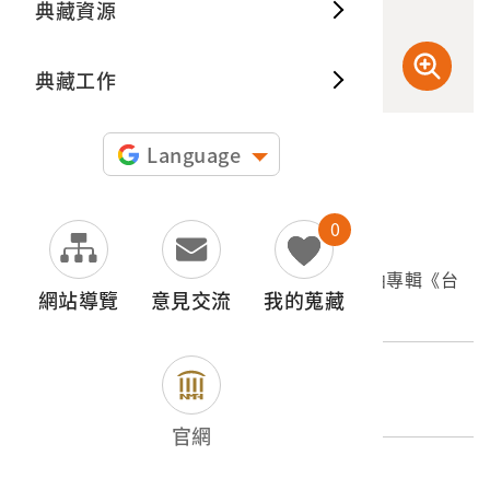
典藏資源
典藏出
典藏工作
Language
申請授權
0
文物名稱
海山唱片公司出品編號「TKL-1026」臺語歌曲專輯《台
網站導覽
意見交流
我的蒐藏
視布袋戲六合三俠全部插曲》
登錄號
2003.001.1066
官網
類別