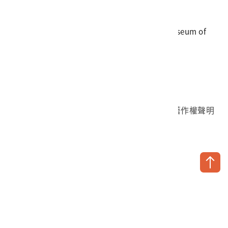
傳真
06-3564981
地址
709025 臺南市安南區長和路一段250號
國立臺灣歷史博物館 著作權所有 © National Museum of
Taiwan History. All Rights reserved.
首頁於2023年12月更版
國立臺灣歷史博物館 Facebook 粉絲頁
國立臺灣歷史博物館 IG
國立臺灣歷史博物館 YouTube 頻道
問卷調查
個資保護
網路著作權聲明
隱私權宣告
網路安全政策