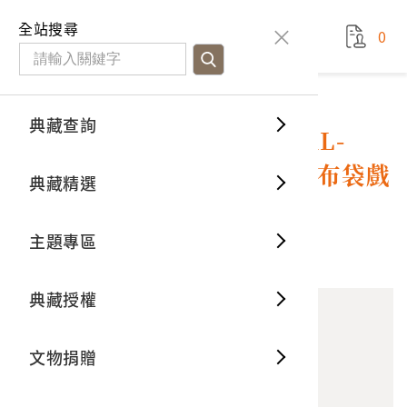
國立臺灣歷史博物館
查
全站搜尋
0
藏品檢
特色館
臺灣與
空間篇
申請說
捐贈流
Open D
典藏概
典藏查詢
藏品資料
典藏查詢
分類瀏
重要古
看得見
時間篇
操作指
我要捐
3D數位
典藏制
海山唱片公司出品編號「TKL-
1026」臺語歌曲專輯《台視布袋戲
典藏精選
一般古
藏品故
人間篇
開始申
常見問
電子書
文物典
六合三俠全部插曲》
主題專區
世界記
影音專
案件進
典藏網
保存維
10
意見回饋
加入蒐藏
典藏授權
熱門藏
常見問
典藏空
文物捐贈
典藏專