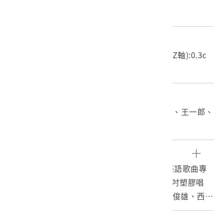
塑膠
尺寸/重量
長度(X軸):30.7cm 寬度(Y軸):30.5cm 高度(Z軸):0.3c
m 重量:190.3g
關鍵字
33轉、12吋、黃俊雄、陳和平、莊啟勝、西卿、王一郎、
三小貓
文物描述
海山唱片出版社公司發行編號「TKL-1026」臺語歌曲專
輯《台視布袋戲『六合三俠』全部插曲》。12吋塑膠唱
片，封套註明「黃俊雄木偶劇團灌音」、「 黃俊雄、西卿
主唱」。