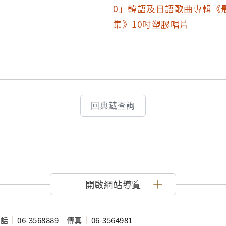
B面的日文歌曲，以坂本九的兩首歌曲較為知名，這兩
0」韓語及日語歌曲專輯《
4年，屬輕鬆愉快的歌曲，曲風別緻精巧，〈幸せな
集》10吋塑膠唱片
年為郭大誠翻唱為臺語歌〈天下一大笑〉，走紅之
而後更成為相當普及的華語童謠〈幸福拍手歌〉（
就拍拍手...）。
回典藏查詢
開啟網站導覽
電話
06-3568889
傳真
06-3564981