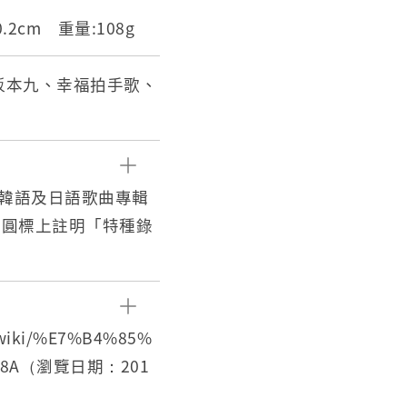
:0.2cm 重量:108g
坂本九、幸福拍手歌、
」韓語及日語歌曲專輯
及圓標上註明「特種錄
的賣花姑娘〉、〈韓
ら手をたたこう〉
〉（松平直樹、松尾和
wiki/%E7%B4%85%
ェ）、〈手のひらの
A%8A（瀏覽日期：201