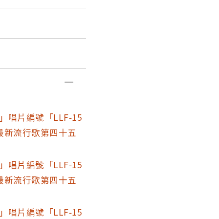
姬劇照。
-最新韓國精選暢銷歌
或Red Scarf）為
，申氏電影公司出品、
0年代韓國大製作電影
主題曲更是唱得街知巷
文夏灌錄臺語版〈紅巾
唱片編號「LLF-15
最新流行歌第四十五
妻子、也是該片女主角
來上台的領導人金正日
唱片編號「LLF-15
發展北韓電影工業，為
最新流行歌第四十五
維也納脫隊申請政治庇
唱片編號「LLF-15