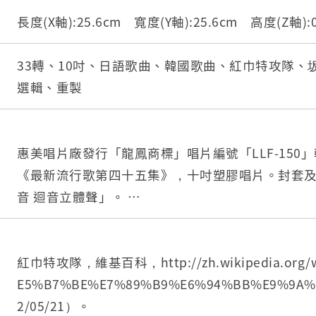
長度(X軸):25.6cm 寬度(Y軸):25.6cm 高度(Z軸)
33轉、10吋、日語歌曲、韓國歌曲、紅巾特攻隊、
選輯、重製
惠美唱片廠發行「龍鳳商標」唱片編號「LLF-150
《最新流行歌第四十五集》，十吋塑膠唱片。封套
音 迴音立體聲」。
A面收錄〈第三特攻隊〉、〈紅巾特攻隊〉、〈韓國
國的中國街〉，四首韓國語歌曲。B面收錄〈幸せな
（天下一大笑...坂本九）、〈ヒット曲：座敷小唄
紅巾特攻隊，維基百科，http://zh.wikipedia.org/
子）、〈スチョチョン節〉（藤田まこと、楠トシ
E5%B7%BE%E7%89%B9%E6%94%BB%E9%9
唄〉（坂本九），四首日語歌曲。
2/05/21）。