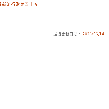
首歌一同發表於196
最新流行歌第四十五
ら手をたたこう〉隔
餘還製作成臺語電影，
歌詞：如果感到幸福你
最後更新日期：
2026/06/14