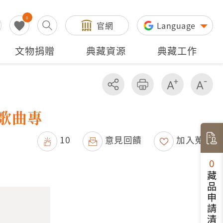
0
官網
Language
文物捐贈
典藏資源
典藏工作
分享
友善列印
增加字級
減
語歌曲專
10
意見回饋
加入蒐藏
0
藏品申請清單