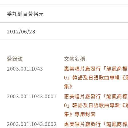
封套為電影『紅巾特攻隊』男女主角申榮均、崔銀
鳴麗唱片亦出了相同曲目僅有部分更動順序的唱片-
委託編目黃裕元
第八集。
依維基百科指出，《紅巾特攻隊》（英文：Red Muffler
2012/06/28
1964年韓國戰爭電影，由韓國著名導演申相玉執導
製作及發行，本片得到韓國空軍全力協助拍攝，是6
經典代表作，在台灣上映期間亦轟動一時。片中的
登錄號
文物名稱
聞，同年年底郭金發即翻唱為同名臺語歌曲，另外
2003.001.1043
惠美唱片廠發行「龍鳳商標」
特攻隊〉（亞洲唱片公司發行）。
0」韓語及日語歌曲專輯《
《紅巾特攻隊》另有花絮，導演申相玉與他的明星
集》
崔銀姬，由於在這部片中的傑出表現，獲得北韓後
2003.001.1043.0001
惠美唱片廠發行「龍鳳商標」
矚目，夫妻在1978年先後被綁架到北韓，被迫協助
0」韓語及日語歌曲專輯《
北韓拍了十多部電影，1986年趁著參加柏林影展在
集》專用封套
護，晚年流亡美國。
2003.001.1043.0002
惠美唱片廠發行「龍鳳商標」