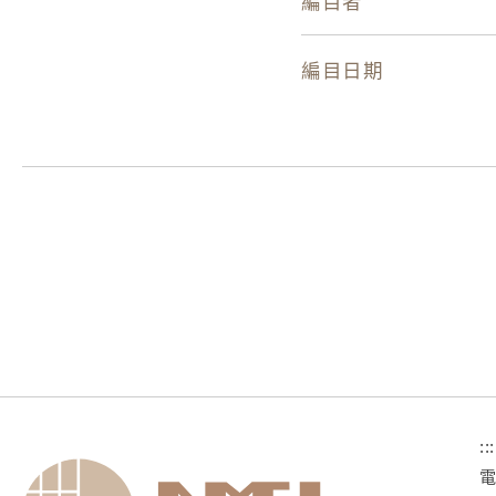
編目者
編目日期
:::