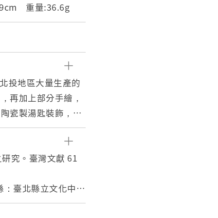
4.9cm 重量:36.6g
或北投地區大量生產的
釉，再加上部分手繪，
期陶瓷製湯匙裝飾，象
，提高生產效率，亦讓
之研究。臺灣文獻 61
N OCCUPIED JA
領時的對外貿易輸出品
北縣：臺北縣立文化中心