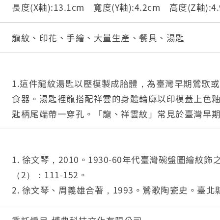
長度(X軸):13.1cm 寬度(Y軸):4.2cm 高度(Z軸):
龍紋、印花、手繪、大量生產、餐具、湯匙
1.這件龍紋湯匙以壓模製成胎體，為臺灣早期鶯歌
食器。湯匙裡龍搭配祥雲的身體輪廓以印模蓋上色
匙柄尾端帶一穿孔。「龍、祥雲紋」常見於臺灣早
徵龍鳳呈祥。
2.柄端有孔的湯匙是由林葆家研發，用吊燒的方法
湯池底部易於上釉，增加精緻度。
1. 徐文琴，2010。1930-60年代臺灣碗盤圖繪紋飾
3.湯匙底部上釉部分印有商標「IIYAMAKAI」與「MADE I
（2）：111-152。
PAN」，後者為日本在1945年到1952年被盟軍占
2. 徐文琴、周義雄合著，1993。鶯歌陶瓷史。臺
必須印有此標記。
出版。