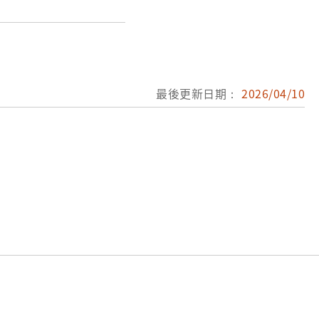
。臺北縣：鶯歌陶瓷博物
祥圖案。臺北：眾文圖書
流光凝煉方寸間─臺灣與
最後更新日期：
2026/04/10
珍：臺灣特色陶瓷工藝文