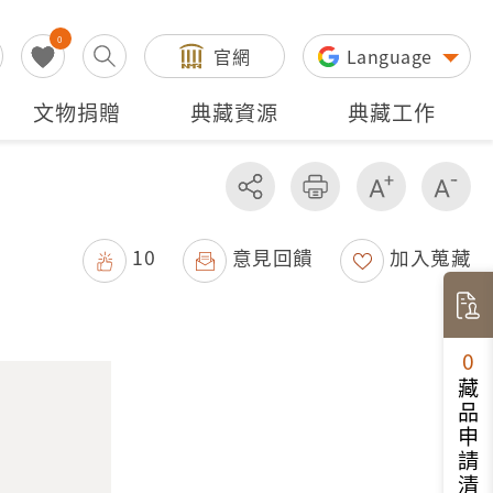
0
官網
Language
文物捐贈
典藏資源
典藏工作
分享
友善列印
增加字級
減
10
意見回饋
加入蒐藏
0
藏品申請清單