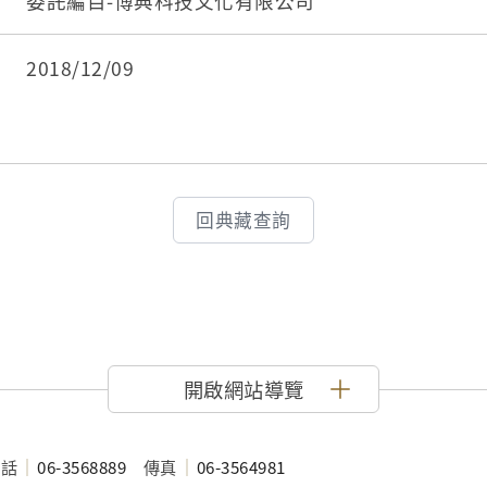
3. 陳新上，2002。阿嬤硘仔─館藏臺灣日用陶瓷
委託編目-博典科技文化有限公司
館。
4. 野崎誠近原著，古亭書屋編譯，1987。中國吉
2018/12/09
公司出版 。
5. 堀込憲二，2003。臺灣光復前應用彩磁溯源，
荷蘭老磁磚展。臺北縣：鶯歌陶瓷博物館。
6.楊儀靜、陳亭君、陳美秀主筆，2011。窯藝藏
回典藏查詢
化(下)。南投縣:臺灣工藝研發中心出版。
開啟網站導覽
電話
06-3568889
傳真
06-3564981