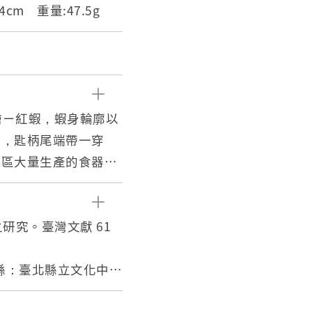
4.4cm 重量:47.5g
繪ㄧ紅蝦，蝦身輪廓以
節，匙柄尾端帶一穿
地區大量生產的食器。
食器。蝦紋常見於臺灣
，此外，蝦的腰呈鎧
運轉與順利之寓意。這
之研究。臺灣文獻 61
彎彎順」，是湯匙上蝦
北縣：臺北縣立文化中心
，提高生產效率，亦讓