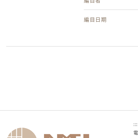
編目者
編目日期
:::