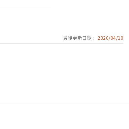
。臺北縣：鶯歌陶瓷博物
祥圖案。臺北：眾文圖書
流光凝煉方寸間─臺灣與
最後更新日期：
2026/04/10
珍：臺灣特色陶瓷工藝文