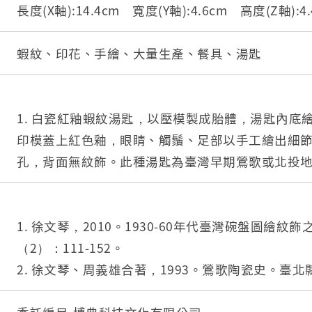
長度(X軸):14.4cm 寬度(Y軸):4.6cm 高度(Z軸):
蝦紋、印花、手繪、大量生產、餐具、湯匙
1. 白瓷紅釉蝦紋湯匙，以壓模製成胎體，湯匙內底
印模蓋上紅色釉，眼睛、觸鬚、足部以手工繪出細
孔，背面無紋飾。此種湯匙為臺灣早期鶯歌或北投
2. 蝦紋湯匙為臺灣早期鶯歌或北投地區大量生產的
早期陶瓷製湯匙裝飾，餐桌上有魚有蝦，象徵富裕
形，而又能自由彎曲，並有很大的跳動力，有時來
1. 徐文琴，2010。1930-60年代臺灣碗盤圖繪紋飾
類身體彎曲，兩足前張，長鬚向後仰的蝦圖稱為「
（2）：111-152。
紋的標準樣式。
2. 徐文琴、周義雄合著，1993。鶯歌陶瓷史。臺
3.柄端有孔的湯匙是由林葆家研發，用吊燒的方法
出版。