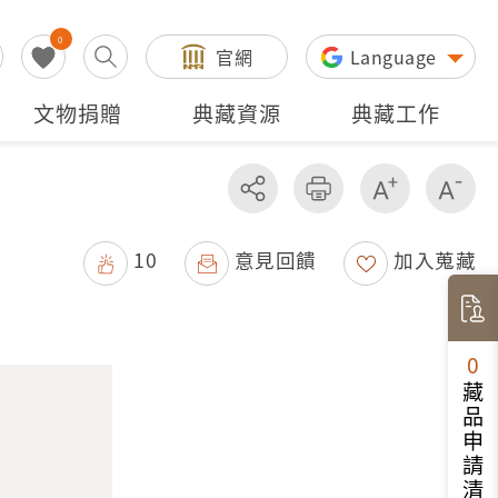
0
官網
Language
文物捐贈
典藏資源
典藏工作
分享
友善列印
增加字級
減
10
意見回饋
加入蒐藏
0
藏品申請清單