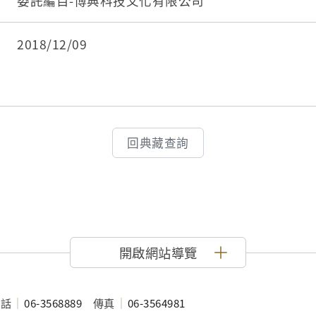
湯池底部易於上釉，增加精緻度。
3. 陳新上，2002。阿嬤硘仔─館藏臺灣日用陶瓷
委託編目-博典科技文化有限公司
館。
4. 野崎誠近原著，古亭書屋編譯，1987。中國吉
2018/12/09
公司出版 。
5. 堀込憲二，2003。臺灣光復前應用彩磁溯源，
荷蘭老磁磚展。臺北縣：鶯歌陶瓷博物館。
6.楊儀靜、陳亭君、陳美秀主筆，2011。窯藝藏
回典藏查詢
化(下)。南投縣:臺灣工藝研發中心出版。
開啟網站導覽
電話
06-3568889
傳真
06-3564981