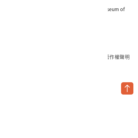
地址
709025 臺南市安南區長和路一段250號
國立臺灣歷史博物館 著作權所有 © National Museum of
Taiwan History. All Rights reserved.
首頁於2023年12月更版
國立臺灣歷史博物館 Facebook 粉絲頁
國立臺灣歷史博物館 IG
國立臺灣歷史博物館 YouTube 頻道
問卷調查
個資保護
網路著作權聲明
隱私權宣告
網路安全政策