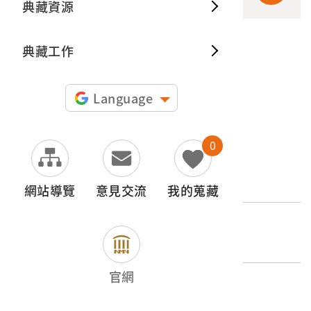
典藏資源
典藏出
典藏工作
申請授權
圖片授權聲明：
Language
0
文物名稱
木雕福德正神神像
網站導覽
意見交流
我的蒐藏
登錄號
2002.003.0064
官網
類別
器物類 > 宗教禮俗 > 神像及象徵物