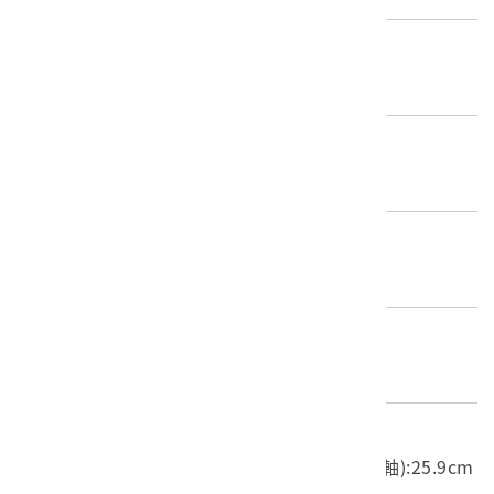
歷史分期
無法判斷(不明)
創作者/製造者
不詳
產地源始/製造地
不詳
材質
木質
尺寸/重量
長度(X軸):19.6cm 寬度(Y軸):15cm 高度(Z軸):25.9cm