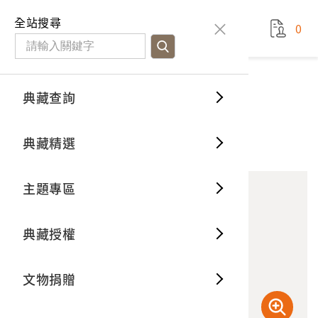
國立臺灣歷史博物館
查
全站搜尋
0
藏品檢
特色館
臺灣與
空間篇
申請說
捐贈流
Open D
典藏概
典藏查詢
藏品資料
典藏查詢
分類瀏
重要古
看得見
時間篇
操作指
我要捐
3D數位
典藏制
木雕福德正神神像
典藏精選
10
意見回饋
加入蒐藏
一般古
藏品故
人間篇
開始申
常見問
電子書
文物典
主題專區
世界記
影音專
案件進
典藏網
保存維
典藏授權
熱門藏
常見問
典藏空
文物捐贈
典藏專