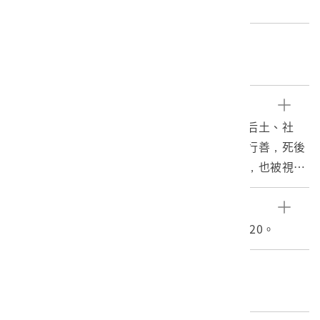
重量:1.48kg
關鍵字
土地公、童子、坐騎、座騎
文物描述
土地公又稱福德正神，部分地區也稱為伯公、后土、社
神、土地神等。土地公傳說眾多，一般人生前行善，死後
亦有被封為土地公者。土地公不僅掌一境之地，也被視為
是文財神。有座騎的土地公神像多半出現在山林地區，多
數座騎為虎爺或麒麟，本件土地公頭戴員外帽，長鬚，坐
參考資料
於虎爺上，左手持元寶，右手疑握有某物件，但已不見。
土地公，全國宗教資訊網，內政部，2018/09/20。
左前方立有孩童，也表現出土地公的慈祥意象帶有保佑孩
童平安的功能。漆層大多已脫落。
編目者
委託編目-臺灣古文書學會