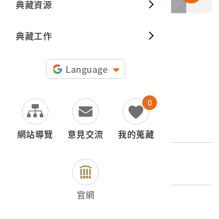
典藏資源
典藏出
典藏工作
申請授權
圖片授權聲明：
Language
0
文物名稱
方形米斗
網站導覽
意見交流
我的蒐藏
登錄號
2000.001.0043
官網
類別
器物類 > 商業財產 > 計量