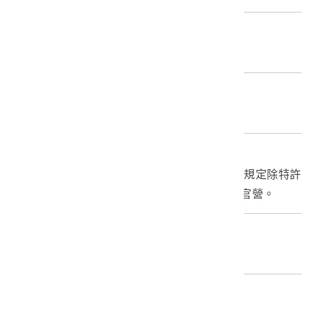
歷史分期
1895-1945（日本時代）
推測年份
1906～1945
年份描述
1906年臺灣總督府頒佈《臺灣度量衡規則》，規定除特許
外，度衡量器的製作、修復及販賣均由官製、官營。
創作者/製造者
臺灣總督府
產地源始/製造地