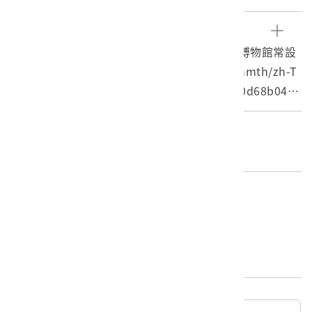
米斗容量為二合，依日制約360毫升的容量。
2.米斗為米穀主要的交易衡量器具，清代主要為方形，至
參考資料
日治時期多為圓形且為官製官營，販賣者需持有臺灣總督
1.米斗，斯土斯民臺灣的故事，國立臺灣歷史博物館常設
府核發之販賣量器許可證；米斗製作材料有木製、竹製、
展線上學習平台，https://the.nmth.gov.tw/nmth/zh-T
籐編等，其邊角處有時會額外鑲嵌銅皮進行加固，以防止
W/Item/Detail/8f0369ac-145b-4956-8022-0d68b046d
磨損。米斗除了作為米穀交易衡量器具外，在某些地區也
cce（瀏覽日期：2019/07/10）。
有財富地位的象徵。
2.陳慧先，2008。「丈量台灣」-日治時代度量衡制度化
編目者
之歷程。臺北：國立臺灣師範大學臺灣史研究所碩士論
委託編目-社團法人臺灣歷史學會C
文。
編目日期
2019/07/10
最後更新日期：
2025/03/13