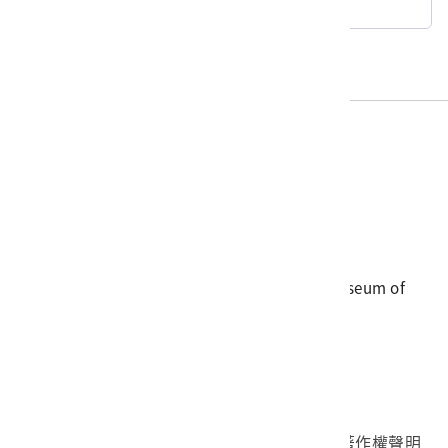
回典藏查詢
電話
06-3568889
傳真
06-3564981
地址
709025 臺南市安南區長和路一段250號
國立臺灣歷史博物館 著作權所有 © National Museum of
Taiwan History. All Rights reserved.
首頁於2023年12月更版
國立臺灣歷史博物館 Facebook 粉絲頁
國立臺灣歷史博物館 IG
國立臺灣歷史博物館 YouTube 頻道
問卷調查
個資保護
網路著作權聲明