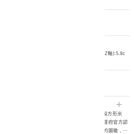
臺北
材質
木質
尺寸/重量
長度(X軸):10.8cm 寬度(Y軸):10.9cm 高度(Z軸):5.8c
m 重量:180.6g
關鍵字
度量衡、官斗、量器、度量衡所
文物描述
1.本物件為臺灣總督府的官賣度量衡器，為木製方形米
斗，上記有「二合」、「穀類用」，及臺灣總督府官方認
可量器押蓋的火戳，為二個倒三角形各立四腳的圖徽，此