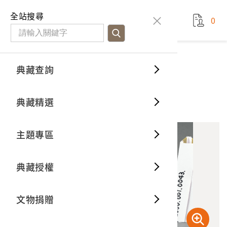
國立臺灣歷史博物館
查
全站搜尋
0
藏品檢
特色館
臺灣與
空間篇
申請說
捐贈流
Open D
典藏概
典藏查詢
藏品資料
典藏查詢
分類瀏
重要古
看得見
時間篇
操作指
我要捐
3D數位
典藏制
方形米斗
典藏精選
11
意見回饋
加入蒐藏
一般古
藏品故
人間篇
開始申
常見問
電子書
文物典
主題專區
世界記
影音專
案件進
典藏網
保存維
典藏授權
熱門藏
常見問
典藏空
文物捐贈
典藏專