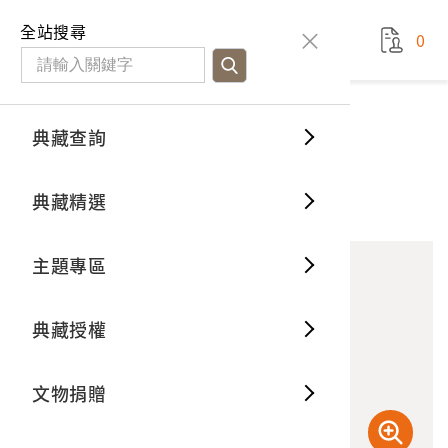
國立臺灣歷史博物館
查
全站搜尋
0
藏品檢
特色館
臺灣與
空間篇
申請說
捐贈流
Open D
典藏概
典藏查詢
藏品資料
典藏查詢
分類瀏
重要古
看得見
時間篇
操作指
我要捐
3D數位
典藏制
乾漆素面條格窗菜櫥
典藏精選
11
意見回饋
加入蒐藏
一般古
藏品故
人間篇
開始申
常見問
電子書
文物典
主題專區
世界記
影音專
案件進
典藏網
保存維
典藏授權
熱門藏
常見問
典藏空
文物捐贈
典藏專