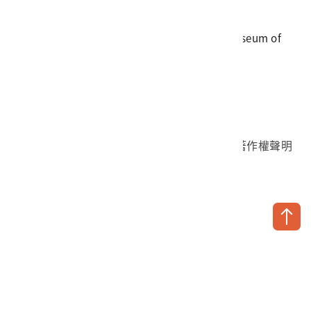
傳真
06-3564981
地址
709025 臺南市安南區長和路一段250號
國立臺灣歷史博物館 著作權所有 © National Museum of
Taiwan History. All Rights reserved.
首頁於2023年12月更版
國立臺灣歷史博物館 Facebook 粉絲頁
國立臺灣歷史博物館 IG
國立臺灣歷史博物館 YouTube 頻道
問卷調查
個資保護
網路著作權聲明
隱私權宣告
網路安全政策