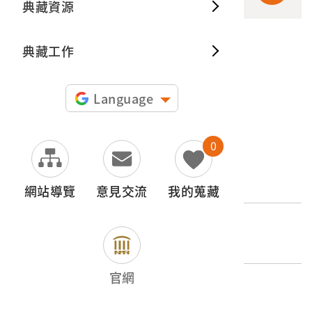
典藏資源
典藏出
典藏工作
申請授權
圖片授權聲明：
Language
0
文物名稱
乾漆素面條格窗菜櫥
網站導覽
意見交流
我的蒐藏
登錄號
2000.001.0031
官網
類別
器物類 > 建築與居處空間 > 家具