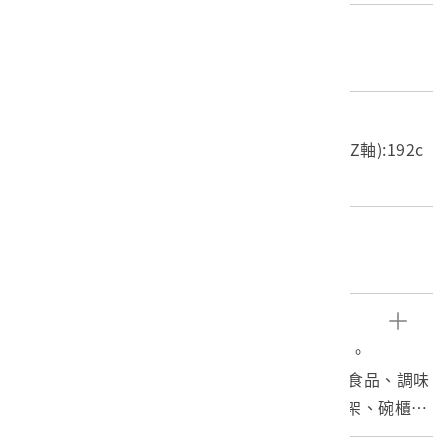
材質
木質
尺寸/重量
長度(X軸):96.3cm 寬度(Y軸):50.4cm 高度(Z軸):192c
m 重量:35.9kg
關鍵字
帶飯桶碗櫃菜櫥、高雄體
文物描述
1. 本件菜櫥可分為櫥子本體與3個抽屜共4部分。
2. 菜櫥為臺灣漢人傳統廚房之家具，用以存放食品、調味
料、廚具及餐具之用。本件為混合菜櫥、飯桶架、碗櫃之
形式，此類菜櫥為南部高雄體，受到梳妝臺造型影響，形