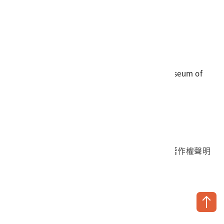
電話
06-3568889
傳真
06-3564981
地址
709025 臺南市安南區長和路一段250號
國立臺灣歷史博物館 著作權所有 © National Museum of
Taiwan History. All Rights reserved.
首頁於2023年12月更版
國立臺灣歷史博物館 Facebook 粉絲頁
國立臺灣歷史博物館 IG
國立臺灣歷史博物館 YouTube 頻道
問卷調查
個資保護
網路著作權聲明
隱私權宣告
網路安全政策