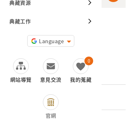
典藏資源
典藏出
典藏工作
申請授權
圖片授權聲明：
Language
0
文物名稱
松鶴延年大長鏡衣櫃
網站導覽
意見交流
我的蒐藏
登錄號
2000.001.0030
官網
類別
器物類 > 建築與居處空間 > 家具