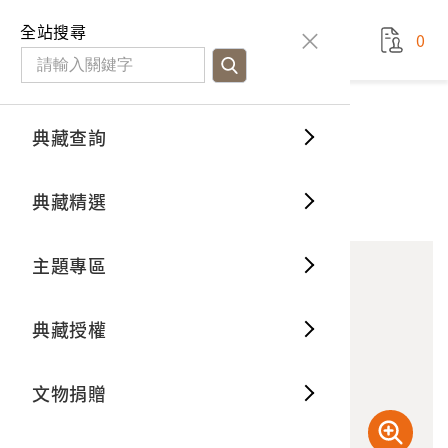
國立臺灣歷史博物館
查
全站搜尋
0
藏品檢
特色館
臺灣與
空間篇
申請說
捐贈流
Open D
典藏概
典藏查詢
藏品資料
典藏查詢
分類瀏
重要古
看得見
時間篇
操作指
我要捐
3D數位
典藏制
松鶴延年大長鏡衣櫃
典藏精選
10
意見回饋
加入蒐藏
一般古
藏品故
人間篇
開始申
常見問
電子書
文物典
主題專區
世界記
影音專
案件進
典藏網
保存維
典藏授權
熱門藏
常見問
典藏空
文物捐贈
典藏專