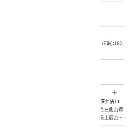
材質
木質
尺寸/重量
長度(X軸):124.8cm 寬度(Y軸):52.1cm 高度(Z軸):182.
1cm 重量:76kg
關鍵字
大長鏡、異木鑲嵌、松鶴延年
文物描述
本件為一大型衣櫥，含本體共有12件，其中抽屜共佔11
件。依其組成型態可分為上下兩部分，上半部之左側為鑲
入之大型長鏡，右側又可分為小不同的四層，最上層為占
較大面積之兩扇長櫃門。其下層為兩個抽屜，下兩層則各